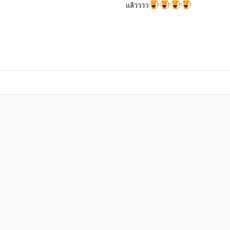
แล้วววว