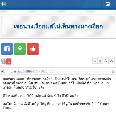
เจอนางเงือกแต่ไม่เห็นหางนางเงือก
A
A
A
1
A
#1
praewmini1997
11-10-2017 - 10:14:35
ขอถามหน่อยค่ะ คือว่าเจอนางเงือกแล้ว แต่ทำไมนางเงือกไม่มีหางเวลาลงน้ำ
ตอนดำน้ำลึกก้ไม่เห็น เห็นแต่แต่ขา พอขึ้นบนบกก้ไม่มีเกล็ด เป็นเพราะอะไร
หรอค้ะ โหลดช้าก้ไม่ใช่นะค้ะ
มีใครพอทีจะบอกได้บ้างค้ะ แล้วต้องทำไง มีวิธีไหมค้ะ
ขอโทษด้วยนะค้ะที่ไม่มีรูปให้ดู ลืมถ่ายมาให้ดูกัน พอดีว่าตัวซิมสืกำลังไปมหา
ลับค่ะ