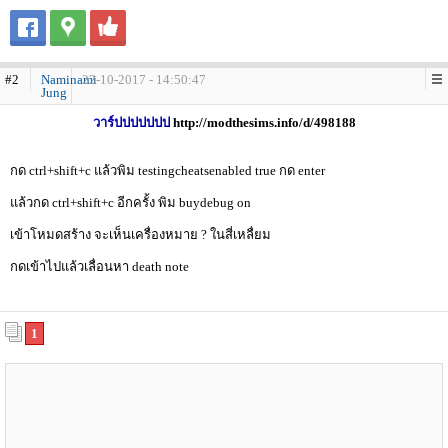
#2
Naminami
22-10-2017 - 14:50:47
Jung
วาร์ปปปปปปป
http://modthesims.info/d/498188
กด ctrl+shift+c แล้วพิม testingcheatsenabled true กด enter
แล้วกด ctrl+shift+c อีกครั้ง พิม buydebug on
เข้าโหมดสร้าง จะเห็นเครื่องหมาย ? ในสี่เหลื่ยม
กดเข้าไปแล้วเลื่อนหา death note
1