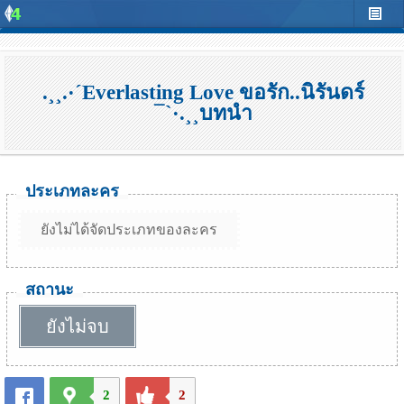
.¸¸.·´Everlasting Love ขอรัก..นิรันดร์
¯`·.¸¸บทนำ
ประเภทละคร
ยังไม่ได้จัดประเภทของละคร
สถานะ
ยังไม่จบ
2
2