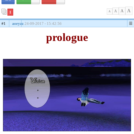
A
A
A
1
A
#1
aoeyzz
24-09-2017 - 15:42:56
prologue