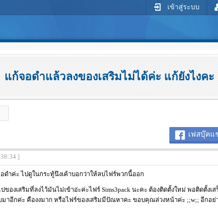
เข้าสู่ระบบ
แก้จอดำแล้วลงของเสริมไม่ได้ค่ะ แก้ยังไงคะ
เฟสบุ๊คแช
:38:34 ]
จอดำค่ะ ไปดูในกระทู้นึงเค้าบอกว่าให้ลบไฟร์พวกนี้ออก
งเสริมที่ลงไว้มันไม่เข้าอ่ะค่ะไฟร์ Sims3pack นะคะ ต้องติดตั้งใหม่ พอติดตั้งเสร
ับมาอีกค่ะ คืองงมาก หรือไฟร์ของเสริมมีปัณหาคะ ขอบคุณล่วงหน้าค่ะ ;;w;; อีกอย่า