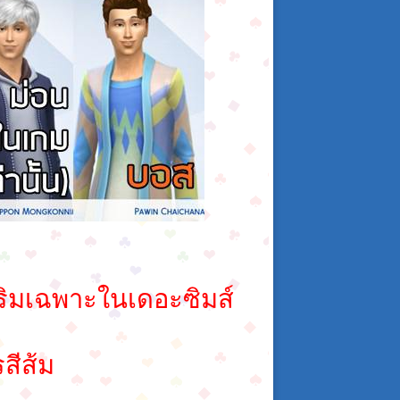
สริมเฉพาะในเดอะซิมส์
สีส้ม