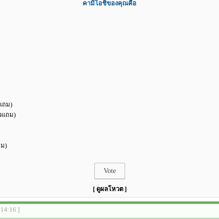
คามิโอชิของคุณคือ
วแถม)
ัวแถม)
ถม)
[ ดูผลโหวต ]
:14:16 ]