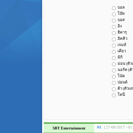
บอล
โบ๊ท
บอส
อิง
ฮิคารุ
อิคคิว
เจมส์
เคียว
มิกิ
ม่อน (ตั
นอร์ท (ต
โน้ต
ปอนด์
ต้า (ตัวแ
โทนี่
#1
[ 27-08-2017 - 01
SBT Entertainment