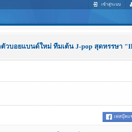
เข้าสู่ระบบ
ดตัวบอยแบนด์ใหม่ ทีมเต้น J-pop สุดหรรษา 
เฟสบุ๊คแช