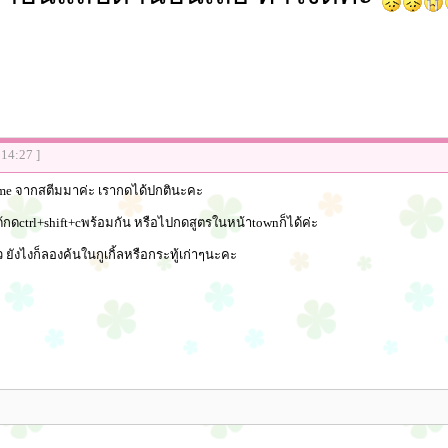
:14:27 ]
time จากสตีมมาค่ะ เรากดได้ปกตินะคะ
กดctrl+shift+cพร้อมกัน หรือไปกดสูตรในหน้าtownก็ได้ค่ะ
ดียว ยังไงก็ลองค้นในกูเกิ้ลหรือกระทู้เก่าๆนะคะ