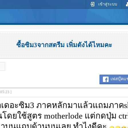
เข้าสู่ระบบ
ซื้อซิม3จากสตรีม เพิ่มตังได้ไหมคะ
เฟสบุ๊คแช
:05:23 ]
ซื้อเดอะซิม3 ภาคหลักมาแล้วแถมภาคs
ินโดยใช้สูตร motherlode แต่กดปุ่ม ctrl
นมาบนแถบด้านบนเลย ทำไงดีคะ