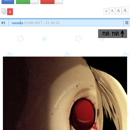
A
A
A
1
A
#1
tanmhs
25-06-2017 - 21:16:32