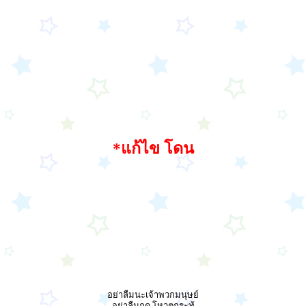
*แก้ไข โดน
อย่าลืมนะเจ้าพวกมนุษย์
อย่าลืมกด โหวตกระทู้