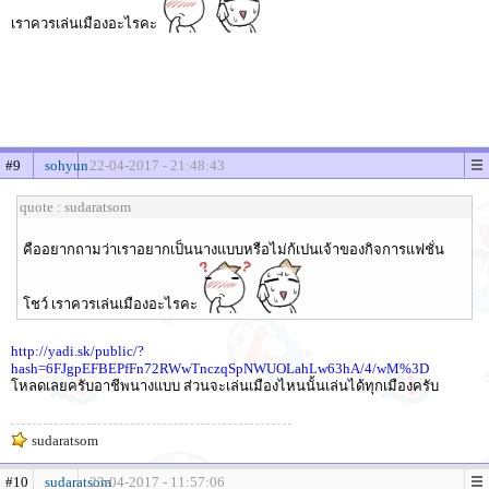
เราควรเล่นเมืองอะไรคะ
#9
sohyun
22-04-2017 - 21:48:43
quote : sudaratsom
คืออยากถามว่าเราอยากเป็นนางแบบหรือไม่ก้เปนเจ้าของกิจการแฟชั่น
โชว์ เราควรเล่นเมืองอะไรคะ
http://yadi.sk/public/?
hash=6FJgpEFBEPfFn72RWwTnczqSpNWUOLahLw63hA/4/wM%3D
โหลดเลยครับอาชีพนางแบบ ส่วนจะเล่นเมืองไหนนั้นเล่นได้ทุกเมืองครับ
sudaratsom
#10
sudaratsom
23-04-2017 - 11:57:06