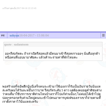
แก้ไขล่าสุดเมื่อ 2017-04-16 13:13:45
#4
sohyun
16-04-2017 - 15:06:04
quote : sudaratsom
ออๆรีสอร์ทคะ ถ้าเราเปิดรีสอทแล้วมีคนมาเข้ารีสอทเราเฉยๆ นั่นคือลุกค้า
หนือคนที่แอบมาอาศัยคะ แล้วเค้าจะจ่ายค่าที่พักไหมคะ
พอสร้างเสร็จอัพตึกนู้นนี่เสร็จคนจะเข้ามาใช้เองเราก็รับเป็นเงินรายวันนั่นแห
ล่ะครับผมได้วันละหมื่นกว่าบาท รีสอร์ทระดับ 5 ดาว แต่ต้องคอยดูคำติชมต่าง
ว่าคนที่มาใช้บรการเขาติส่วนไหนบ้างเราก็ไปแก้ส่วนนั้นๆ ไม่ค่อยได้เข้าไปดู
บ่อยๆหรอกครับส่วนใหญ่คนจะเข้าไปทนอาหารบุฟเฟ่ของเราเขาก็จ่ายตามที่
เราตั้งราคาไว้นั่นแหล่ะครับ