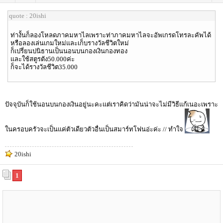
quote : 20ishi
ท่างั้นก็ลองโหลดภาคมหาไลเพราะท่าภาคมหาไลจะอัพเกรดโทรละคัพได้
หรือลองเล่นเกมใหม่และเก็บรางวัลชีวิตใหม่
ก็เปรี่ยนปนิธานเป็นนอนบนกองเงินกองทอง
และใช้สตูรตัง50.000ค่ะ
ก็จะได้รางวัลชีวิต35.000
ปัจจุบันก็ใช้นอนบนกองเงินอยู่นะคะแต่เราคิดว่ามันน่าจะไม่มีวิธีแก้เนอะเพราะ
ในครอบครัวจะเป็นแค่ตัวเดียวตัวอื่นเป็นสมาร์ทโฟนอ่ะค่ะ // ทำใจ
20ishi
1