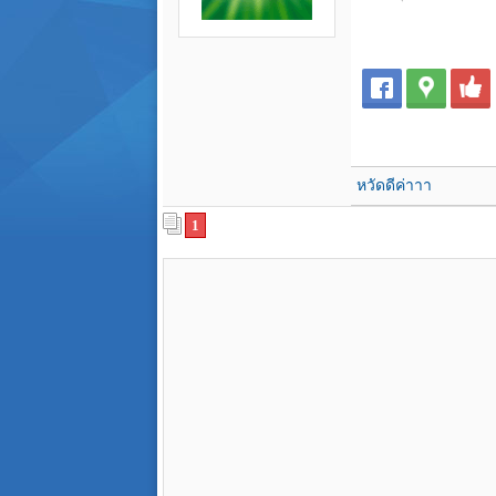
หวัดดีค่าาา
1