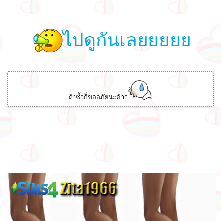
ไปดูกันเลยยยยย
ถ้าซ้ำก็ขออภัยนะค้าา