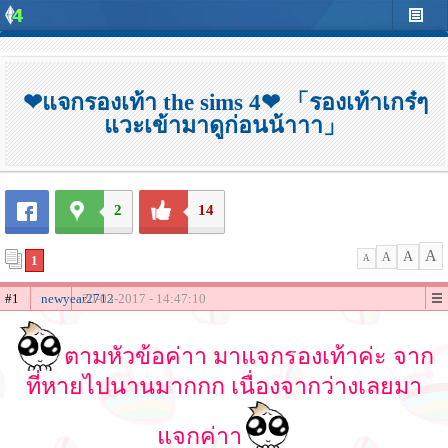
❤แจกรองเท้า the sims 4❤ 「รองเท้าเกร๋ๆ
แวะเข้ามาดูก่อนน้าาา」
2
14
A
A
A
1
A
#1
newyear2712
20-03-2017 - 14:47:10
ตามหัวข้อค่าา มาแจกรองเท้าค่ะ จาก
ที่หายไปนานมากกก เนื่องจากว่างเลยมา
แจกค่าา