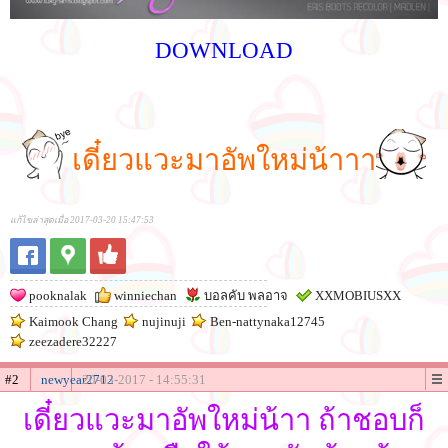
DOWNLOAD
เดี๋ยวแวะมาอัพใหม่น้าาา
แก้ไขล่าสุดเมื่อ 2017-03-20 15:47:53
pooknalak
winniechan
บอลคับ พลอาจ
XXMOBIUSXX
Kaimook Chang
nujinuji
Ben-nattynaka12745
zeezadere32227
#2
newyear2712
20-03-2017 - 14:55:31
เดี๋ยวแวะมาอัพใหม่น้าา ถ้าชอบก็