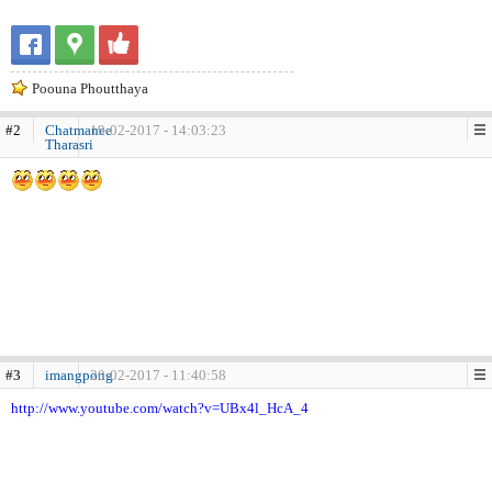
Poouna Phoutthaya
#2
Chatmanee
19-02-2017 - 14:03:23
Tharasri
#3
imangpong
20-02-2017 - 11:40:58
http://www.youtube.com/watch?v=UBx4l_HcA_4