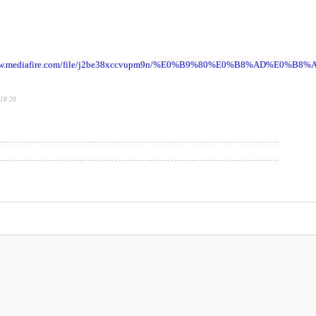
www.mediafire.com/file/j2be38xccvupm9n/%E0%B9%80%E0%B8%AD%E0%
:18:20