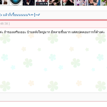
ยน ✍ แล้วก็เรี้ยนนนนน✎✏┇┅✐
:48:58 ]
ะ ถ้าของเสริมเยอะ บ้านหลังใหญ่มาก มีหลายชั้นมาก แต่สเปคคอมกากก็ค้างค่ะ