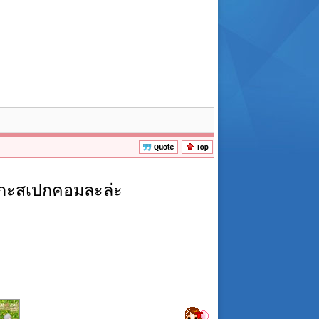
ู่กะสเปกคอมละล่ะ