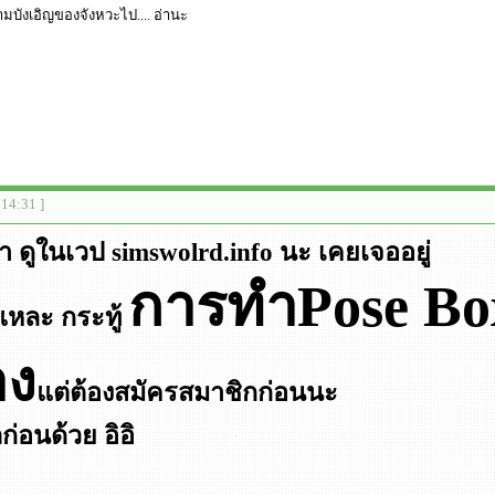
ามบังเอิญของจังหวะไป.... อ่านะ
:14:31 ]
หา ดูในเวป simswolrd.info นะ เคยเจออยู่
การทำPose Box
แหละ กระทู้
าง
แต่ต้องสมัครสมาชิกก่อนนะ
่อนด้วย อิอิ