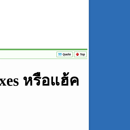
es หรือแฮ้ค