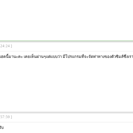
:24:24 ]
ำแฮคนี้มานะคะ เคยเห็นผ่านๆแต่แบบว่า มีโปรแกรมที่จะจัดท่าทางของตัวซิมส์ซึ่งเ
:57:59 ]
ับ