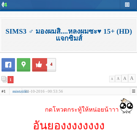
SIMS3 ♂ มองผมสิ....หลงผมซะ♥ 15+ (HD)
แจกซิมส์
4
A
A
A
1
A
#1
mintziikii
31-10-2016 - 00:53:56
กดโหวตกระทู้ให้หน่อยน้าาา
อันยองงงงงงงง