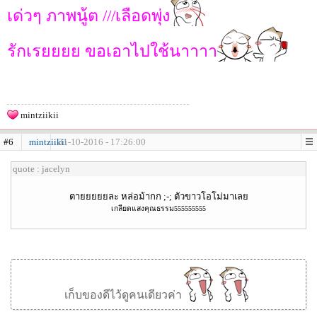
เด่วๆ ภาพนู้ต ///เลือดพุ่ง
รักเรยยยย ขอเอาไปใช้นาาาา
mintziikii
#6
mintziikii
31-10-2016 - 17:26:00
quote : jacelyn
ตายยยยยละ หล่อม้ากก ;-; ตัวขาวโอโม่มาเลย
เกลียดแสงคุณธรรม555555555
เก็บของดีไว้ดูคนเดียวค่า