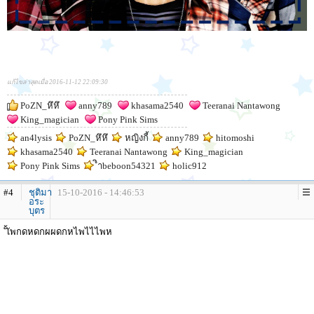
แก้ไขล่าสุดเมื่อ 2016-11-12 22:09:30
PoZN_หึหึ
anny789
khasama2540
Teeranai Nantawong
King_magician
Pony Pink Sims
an4lysis
PoZN_หึหึ
หญิงกี้
anny789
hitomoshi
khasama2540
Teeranai Nantawong
King_magician
Pony Pink Sims
ิำbeboon54321
holic912
#4
ชุติมา
15-10-2016 - 14:46:53
อระ
บุตร
ั้เัพกดหดกผผดกหไพไไไพห