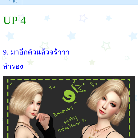
นะ
UP 4
9. มาอีกตัวแล้วจร้าาา
สำรอง