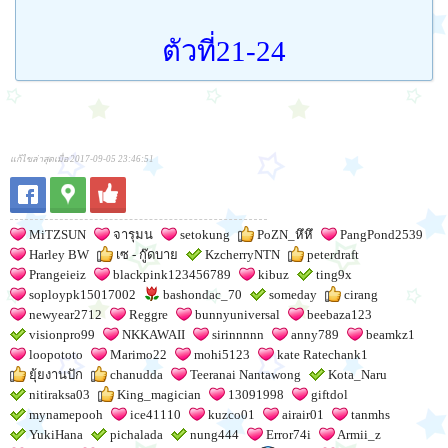
ตัวที่21-24
แก้ไขล่าสุดเมื่อ 2017-09-05 23:46:51
MiTZSUN
จารุมน
setokung
PoZN_หึหึ
PangPond2539
Harley BW
เซ - กู๊ดบาย
KzcherryNTN
peterdraft
Prangeieiz
blackpink123456789
kibuz
ting9x
soploypk15017002
bashondac_70
someday
cirang
newyear2712
Reggre
bunnyuniversal
beebaza123
visionpro99
NKKAWAII
sirinnnnn
anny789
beamkz1
loopototo
Marimo22
mohi5123
kate Ratechank1
ยุ้ยงานปัก
chanudda
Teeranai Nantawong
Kota_Naru
nitiraksa03
King_magician
13091998
giftdol
mynamepooh
ice41110
kuzco01
airair01
tanmhs
YukiHana
pichalada
nung444
Error74i
Armii_z