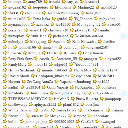
lotiboyz
anny789
icesuki
sary_za
beamkz1
myzaza102
loopototo
hitomoshi
Marimo22
mohi5123
ปลา ทู
chanudda
Teeranai Nantawong
Kota_Naru
nitiraksa03
Fanta Kaka
giftdol
Ts_Tonhom
bubykung
mynamepooh
zzzbnzz
ice41110
Munkyung_02
kuzco01
perzen20
airair01
chanissara20
pkwang13
tanmhs
numoplay
YukiHana
pichalada
ไอติมทอดดดดดด
nobody_t
bikkyjang
Asnable
Kade Katwadee
JamSim
Iri
fonnoii166
nung444
bum_bum
tonghand2507
Error74i
Armii_z
tTiTle
Jtiiiiiiix
GengOrawan
Pony Pink Sims
candle
AomAom_55
orangese
ploysaii22
PandyMoly
imook13
migee01
ิำbeboon54321
Hamue Satthasuk
minnie_199568
Flame Mox
sulaida1234
Phasiri Mook
Chadapron_khakaew
vipaichan
MARIMO
Nusmm
ZeeGang AumZa
Napassorn Junthong
sp1995
nadia1
tae39364
Gunn Napasit
Nu Anuphap
bonsteres
samaboke
Jinn Jidapa
Nooyung Yungying
girl_evildead
TEERISSARA MEEYOK
IamWooN
Praew Rujeera
jooopjoop
sunflowerpp
apinyaaa2552
plam1812
bossfime
Winita Rabalert
LesGo
Feriya Feriya
PrikNannapat
maiamy
Shouri990
siren-iz
Meeyokkk
seeview
-chocolate-
hollon
pornnipa_pop
0903901902
GusGeE
kwangtol
spongebob345
Puen Csd
Charlotty
pangya007
lizapanda