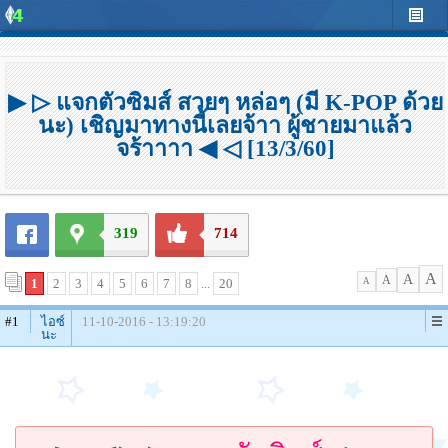
▶ ▷ แจกตัวซิมส์ สวยๆ หล่อๆ (มี K-POP ด้วย
นะ) เชิญมาทางนี้เลยจ้าา ผู้ชายมาแล้ว
จร้าาาา ◀ ◁ [13/3/60]
319
714
A
A
A
1
2
3
4
5
6
7
8
...
20
A
#1
ไอซ์
11-10-2016 - 13:19:20
นะ