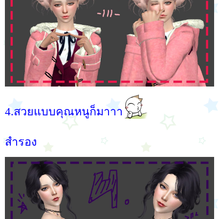
4.สวยแบบคุณหนูก็มาาา
สำรอง