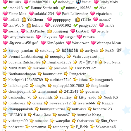
Jtiiiiiiix
filmfilm2901
nobody_t
fmaiai
PandyMoly
imook13
Hamue Satthasuk
minnie_199568
eiko
Flame Mox
sulaida1234
Pack Lalitwadee
vipaichan
nadia1
YaiCherm_
pppppppcy_
tTiTle
momo7
IamWooN
hollon
0903901902
pangya007
nan09
soshiz
kiBAPtarbe
bunjijang
GusGeE
peteole
Giffy_loverness
luckykiss
lukget
Parpika
ณัฐวรรณ ศรีพิบูลย์
KImApidet
Worjorwor
Wannapa Mean
Saruey_pandan
setokung
อิอิอิอิอิอิอิ
an4lysis
PoZN_หึหึ
Peemai Chabthaisong
nuuuploy
Vasin Junyawut
Supattra Ratchaplee
PangPond2539
เซ - กู๊ดบาย
Nutt Nutta
MINDMIN
mikomai
praewwe
TAMP2PLAY
Natthananthapon
boomsquare
Prangeieiz
blackpink123456789
audition7740
kibuz
kungpunch
lailakungoO
ting9x
soploypk15017002
fongfomiie
chompoopink
tamatammai
2412541
godaries
bashondac_70
anuthida
aum2sy
kitty_endo
Nook KS
tonshowza
cirang
newyear2712
reverse666
Reggre
champppnakub
bunnyuniversal
nuttwisti
beebaza123
DEEMO10
ชื่อออ อ้อม
momo7
Aranyika Kessa
visionpro99
nunanna
warepiko
thaiwebon
Sim_Over
nodsecret
ocreamyo
totohenry
F_BeNe
Sakaowan46