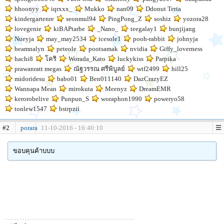
hhoonyy
iqrxxx_
Mukko
nan09
Ddonut Teria
kindergartenre
seonmul94
PingPong_Z
soshiz
yozora28
lovegenie
kiBAPtarbe
_Nano_
teegalay1
bunjijang
Nueyja
may_may2534
icesole1
pooh-rabbit
johnyja
beamnalyn
peteole
pootsamak
nvidia
Giffy_loverness
hachi8
โคริ
Worada_Kato
luckykiss
Parpika
prawanratt megas
ณัฐวรรณ ศรีพิบูลย์
wtf2499
hill25
midoridesu
babo01
Ben011140
DazCrazyEZ
Wannapa Mean
mirokuta
Meenyz
DreamEMR
kerorobelive
Punpun_S
woraphon1990
poweryo58
tonlew1547
bstrpzii
#2
porara
11-10-2016 - 16:40:10
ขอบคุนค้าบบบ