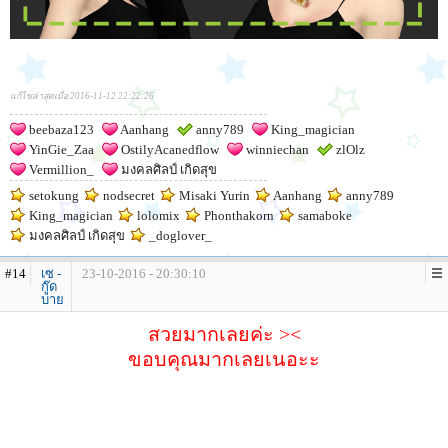
แก้ไขล่าสุดเมื่อ 2016-11-12 22:22:26
beebaza123
Aanhang
anny789
King_magician
YinGie_Zaa
OstilyAcanedflow
winniechan
zlOlz
Vermillion_
มงคลศิลป์ เกิดสุข
setokung
nodsecret
Misaki Yurin
Aanhang
anny789
King_magician
lolomix
Phonthakorn
samaboke
มงคลศิลป์ เกิดสุข
_doglover_
#14
เซ -
23-10-2016 - 20:30:10
กู๊ด
บาย
สวยมากเลยค่ะ ><
ขอบคุณมากเลยเนอะะ