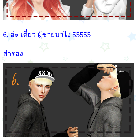
6. อ่ะ เดี๋ยว ผู้ชายมาไง 55555
สำรอง