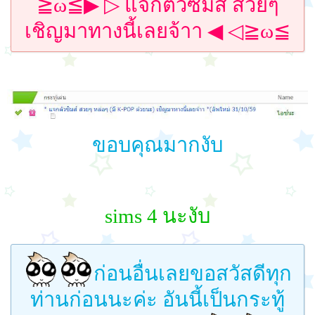
≧ω≦▶ ▷ แจกตัวซิมส์ สวยๆ
เชิญมาทางนี้เลยจ้าา ◀ ◁≧ω≦
ขอบคุณมากงับ
sims 4 นะงับ
ก่อนอื่นเลยขอสวัสดีทุก
ท่านก่อนนะค่ะ อันนี้เป็นกระทู้