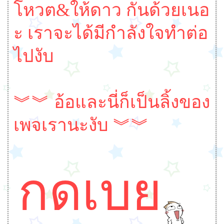
โหวต&ให้ดาว กันด้วยเนอ
ะ เราจะได้มีกำลังใจทำต่อ
ไปงับ
︾︾ อ้อและนี่ก็เป็นลิ้งของ
เพจเรานะงับ ︾︾
กดเบย