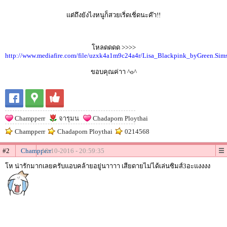
แต่ถึงยังไงหนูก็สวยเริ่ดเชิ่ดนะค๊า!!
โหลดดดด >>>>
http://www.mediafire.com/file/uzxk4a1m9c24a4r/Lisa_Blackpink_byGreen.Sim
ขอบคุณค่าา ^o^
Champperr
จารุมน
Chadaporn Ploythai
Champperr
Chadaporn Ploythai
0214568
#2
Champperr
10-10-2016 - 20:59:35
โห น่ารักมากเลยครับแอบคล้ายอยู่นาาาา เสียดายไม่ได้เล่นซิมส์3อะแงงงง