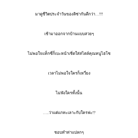
มาดูชีวิตประจำวันของลิซ่ากันดีกว่า…!!!
เช้ามาออกจากบ้านแบบสวยๆ
ไม่พอใจแท็กซี่ก็เบะหน้าเชิ่ดใส่สไตล์คุณหนูไฮโซ
เวลาไม่พอใจใครก็เหวี่ยง
ไม่ฟังใครทั้งนั้น
…..ว่าแต่แกทะเลาะกับใครฟะ!?
ชอบทำท่าแปลกๆ