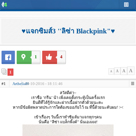
♥แจกซิมส์3 ''ลิซ่า Blackpink"♥
1
4
A
A
A
1
A
#1
ArtheliaH
10-10-2016 - 18:11:46
สวัสดีค่า~
เราชื่อ ‘กรีน’ น้า เพิ่งเคยตั้งกระทู้เป็นครั้งแรก
ยินดีที่ได้รู้จักและฝากเนื้อฝากตัวด้วยนะคะ
หากมีข้อผิดพลาดประการใดต้องขออภัยไว้ ณ ที่นี้ด้วยนะคับผม! ><
เข้าเรื่องๆ วันนี้เราทำซิมส์มาแจกทุกๆคน
นั่นคือ “ลิซ่า แบล็กพิ้งค์” นั่นเองงงง!