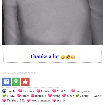
Thanks a lot
แก้ไขล่าสุดเมื่อ 2016-10-10 22:26:30
punchu
PleRanee
Emmaa
Mild Mill
hour_somed
PllMZ
Elizer
lucius22
cirang
super
Cherry___World
TanYong1992
-womannampet
jxx_jx