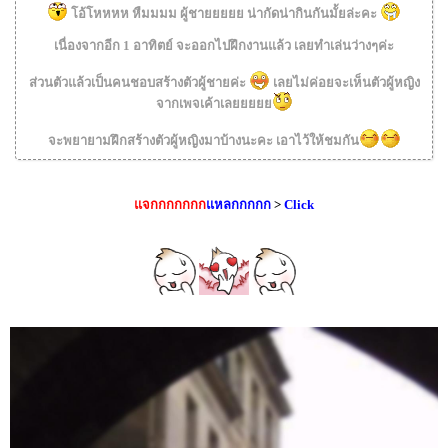
โอ้โหหหห หืมมมม ผู้ชายยยยย น่ากัดน่ากินกันมั้ยล่ะคะ
เนื่องจากอีก 1 อาทิตย์ จะออกไปฝึกงานแล้ว เลยทำเล่นว่างๆค่ะ
ส่วนตัวแล้วเป็นคนชอบสร้างตัวผู้ชายค่ะ
เลยไม่ค่อยจะเห็นตัวผู้หญิง
จากเพจเค้าเลยยยยย
จะพยายามฝึกสร้างตัวผู้หญิงมาบ้างนะคะ เอาไว้ให้ชมกัน
แจกกกกกกก
แหลกกกกก
>
Click