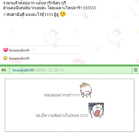
รวมๆแล้วหล่อมาก แอบน่ารักนิดๆ กุกิ
ส่วนคอมีเสน่ห์มากเลยค่ะ โดยเฉพาะไหปลาร้า 555555
///สบตาฉันสิ มองอะไรยุ้วววว ยู้ฮู
beamzahot6
beamzahot6
#6
beamzahot6
10-10-2016 - 21:59:11
ขอบคุณมากๆข่าาาา
ปล.มีความตัดม่วงไม่หมด 5555