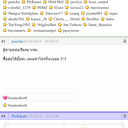
punchu
PleRanee
Mild Mill
jacelyn
hour_somed
colorful_1379
PllMZ
Elizer
lucius22
maylowsinz
Natapol Kittikphan
Takecare17
cirang
jizame001
super
akashi502
kanny_29
Cherry___World
BenDoe
fadee
TanYong1992
VolgJouHart
Jtm Turbow
Nami_Hasueka
baymamew
-womannampet
ppuynoon
#2
punchu
10-10-2016 - 18:03:22
ผู้ชายหล่อเรียลมากค่ะ
ซื้อต่อได้มั้ยคะ แพงเท่าไหร่ก็จะยอม T^T
beamzahot6
beamzahot6
#3
PleRanee
10-10-2016 - 18:23:40