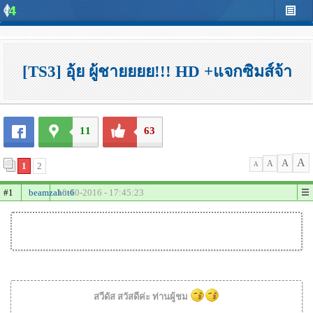
[TS3] อุ้ย ผู้ชายยยย!!! HD +แจกซิมส์จ้า
11
63
A
A
A
1
2
A
#1
beamzahot6
10-10-2016 - 17:45:23
สวีดัส สวัสดีค่ะ ท่านผู้ชม