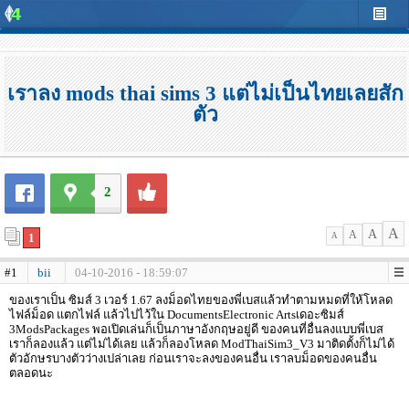
เราลง mods thai sims 3 แต่ไม่เป็นไทยเลยสัก
ตัว
2
A
A
A
1
A
#1
bii
04-10-2016 - 18:59:07
ของเราเป็น ซิมส์ 3 เวอร์ 1.67 ลงม็อดไทยของพี่เบสแล้วทำตามหมดที่ให้โหลด
ไฟล์ม็อด แตกไฟล์ แล้วไปไว้ใน DocumentsElectronic Artsเดอะซิมส์
3ModsPackages พอเปิดเล่นก็เป็นภาษาอังกฤษอยู่ดี ของคนที่อื่นลงแบบพี่เบส
เราก็ลองแล้ว แต่ไม่ได้เลย แล้วก็ลองโหลด ModThaiSim3_V3 มาติดตั้งก็ไม่ได้
ตัวอักษรบางตัวว่างเปล่าเลย ก่อนเราจะลงของคนอื่น เราลบม็อดของคนอื่น
ตลอดนะ