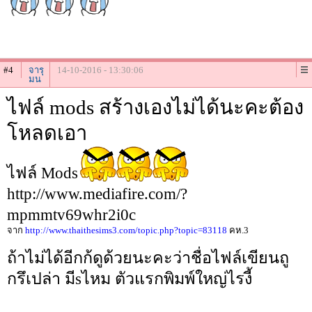
#4
จารุ
14-10-2016 - 13:30:06
มน
ไฟล์ mods สร้างเองไม่ได้นะคะต้อง
โหลดเอา
ไฟล์ Mods
http://www.mediafire.com/?
mpmmtv69whr2i0c
จาก
http://www.thaithesims3.com/topic.php?topic=83118
คห.3
ถ้าไม่ได้อีกก้ดูด้วยนะคะว่าชื่อไฟล์เขียนถู
กรึเปล่า มีsไหม ตัวแรกพิมพ์ใหญ่ไรงี้