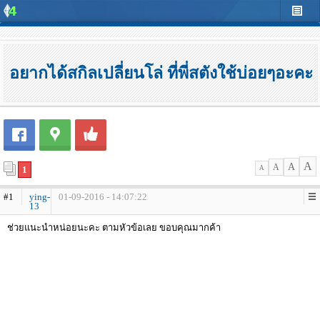
อยากได้สกิลเปลี่ยนโล่ ที่พี่สตังใช้บ่อยๆอะคะ
A
A
A
1
A
#1
ying-
01-09-2016 - 14:07:22
13
ช่วยแนะนำหน่อยนะคะ ตามหัวข้อเลย ขอบคุณมากค้า