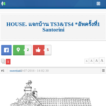
HOUSE. แจกบ้าน TS3&TS4 *อัพครั้งที่1
Santorini
2
5
A
A
A
1
A
#1
sweettani
10-07-2016 - 14:02:30