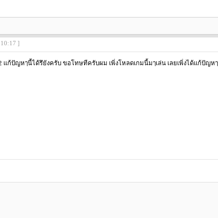
:10:17 ]
2 แก้ปัญหๅนี้ได้รึยังครับ ขอโทษทีครับผม เพิ่งโหลดเกมนี้มๅเล่น เลยเพิ่งได้แก้ปัญห