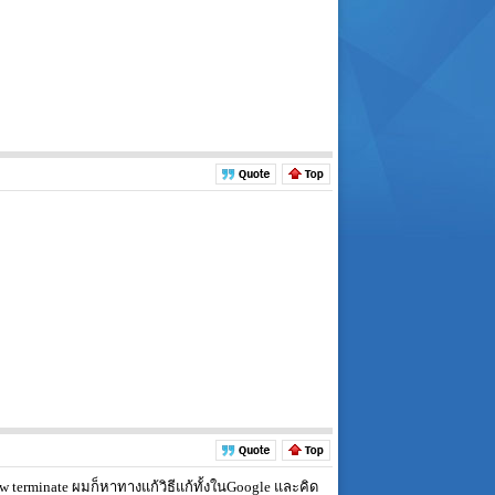
now terminate ผมก็หาทางแก้วิธีแก้ทั้งในGoogle และคิด