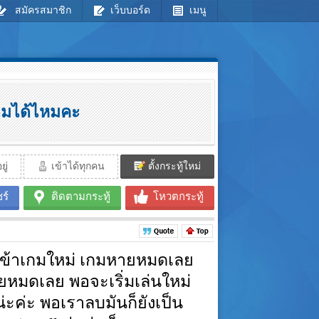
สมัครสมาชิก
เว็บบอร์ด
เมนู
ดิมได้ไหมคะ
ู่
เข้าได้ทุกคน
ตั้งกระทู้ใหม่
ร์
ติดตามกระทู้
โหวตกระทู้
อเข้าเกมใหม่ เกมหายหมดเลย
งหายหมดเลย พอจะเริ่มเล่นใหม่
่ะค่ะ พอเราลบมันก็ยังเป็น