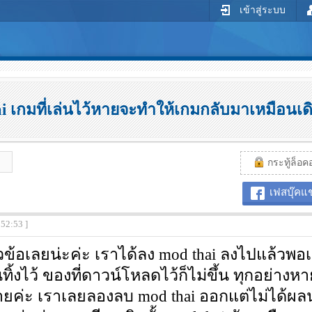
เข้าสู่ระบบ
i เกมที่เล่นไว้หายจะทำให้เกมกลับมาเหมือนเ
กระทู้ล็อคอย
เฟสบุ๊คแช
:52:53 ]
วข้อเลยน่ะค่ะ เราได้ลง mod thai ลงไปแล้วพ
่นทิ้งไว้ ของที่ดาวน์โหลดไว้ก็ไม่ขึ้น ทุกอย่า
ายค่ะ เราเลยลองลบ mod thai ออกแต่ไม่ได้ผลน