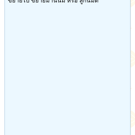
ขยายไป ขยายมานี่นม หรือ ลูกนิมิต