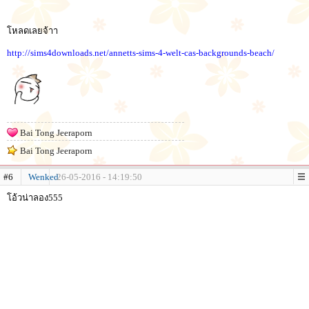
โหลดเลยจ้าา
http://sims4downloads.net/annetts-sims-4-welt-cas-backgrounds-beach/
Bai Tong Jeeraporn
Bai Tong Jeeraporn
#6
Wenked
26-05-2016 - 14:19:50
โอ้วน่าลอง555