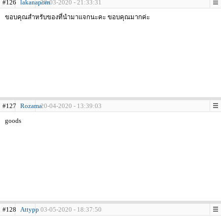
#126
lakanaporn
20-03-2020 - 21:33:31
ขอบคุณสำหรับของที่นำมาแจกนะคะ ขอบคุณมากค่ะ
#127
Rozama
20-04-2020 - 13:39:03
goods
#128
Attypp
03-05-2020 - 18:37:50