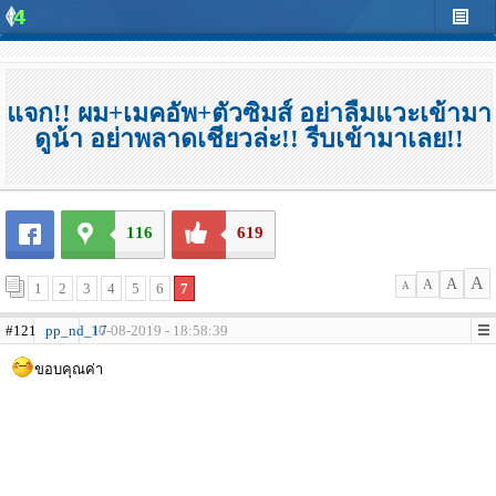
แจก!! ผม+เมคอัพ+ตัวซิมส์ อย่าลืมแวะเข้ามา
ดูน้า อย่าพลาดเชียวล่ะ!! รีบเข้ามาเลย!!
116
619
A
A
A
1
2
3
4
5
6
7
A
#121
pp_nd_17
10-08-2019 - 18:58:39
ขอบคุณค่า