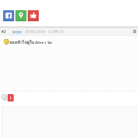
#2
joyjo
03-02-2016 - 11:09:13
ลองเข้าไปดูใน drive c นะ
1