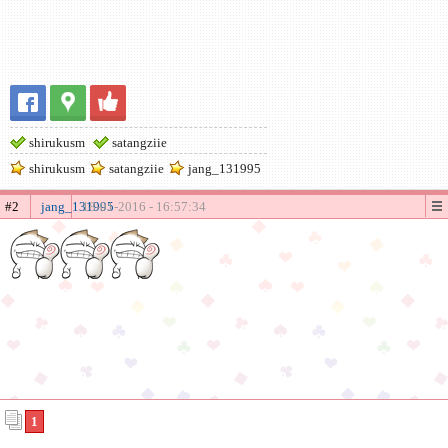
shirukusm
satangziie
shirukusm
satangziie
jang_131995
#2
jang_131995
18-01-2016 - 16:57:34
1