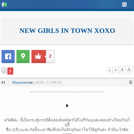
NEW GIRLS IN TOWN XOXO
2
A
A
A
1
A
#1
Marielaveau
16-01-2016 - 11:09:01
xoxoxoxoxoxoxoxoxoxoxoxoxoxoxoxoxoxo
❥
สวัสดีค่ะ. นี้เป็นกระทู้แรกที่ตั้งเลยเพิ่งสมัครได้ไม่กี่วันเองค่ะค่อนข้างใหม่กับเว็
ปนี้
ชื่อ G(จี) นะค่ะวันนี้จะเอาซิมที่เล่นในปัจจุบันมาโชว์ให้ดูกันค่ะ ถ้ามีอะไรผิด