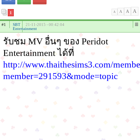
A
A
A
1
A
#1
SBT
21-11-2015 - 00:42:04
Entertainment
รับชม MV อื่นๆ ของ Peridot
Entertainment ได้ที่
http://www.thaithesims3.com/membe
member=291593&mode=topic