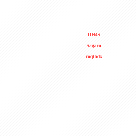
DH4S
Sagaro
roqthdx