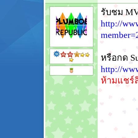
รับชม MV 
http://ww
member=
หรือกด Su
http://ww
ห้ามแชร์ล