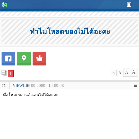
ทำไมโหลดของไม่ได้อะคะ
A
A
A
1
A
#1
VIEWLIE
19-09-2009 - 19:09:08
คือโหลดของแล้วเล่นไม่ได้อะคะ