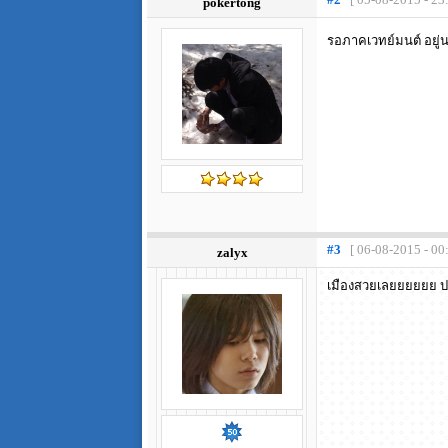
pokertong
รอภาคเวทย์มนต์ อยู่
#3
[ 06-08-2015 - 00
zalyx
เมืองสวยเลยยยยยย ป