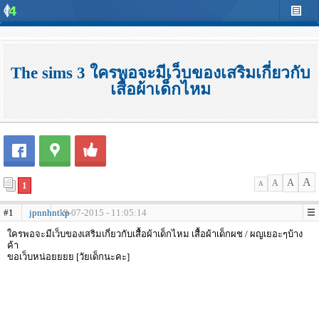
The sims 3 ใครพอจะมีเว็บของเสริมเกี่ยวกับ
เสื้อผ้าเด็กไหม
A
A
A
1
A
#1
jpnnhntkp
19-07-2015 - 11:05:14
ใครพอจะมีเว็บของเสริมเกี่ยวกับเสื้อผ้าเด็กไหม เสื้อผ้าเด็กผช / ผญเยอะๆบ้าง
ค้า
ขอเว็บหน่อยยยย [วัยเด็กนะคะ]