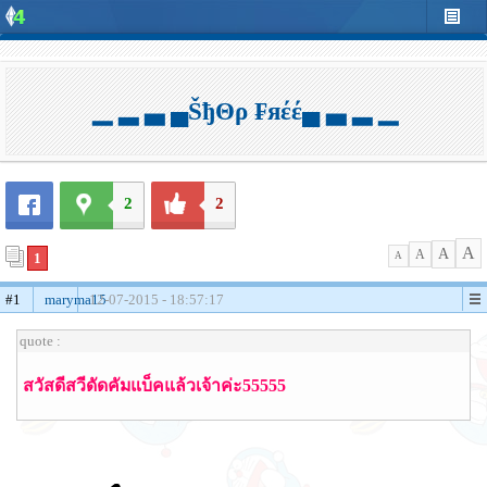
▁ ▂ ▃ ▄ŠђΘρ ₣яέέ▄ ▃ ▂ ▁
2
2
A
A
A
1
A
#1
maryma15
12-07-2015 - 18:57:17
quote :
สวัสดีสวีดัดคัมแบ็คแล้วเจ้าค่ะ55555