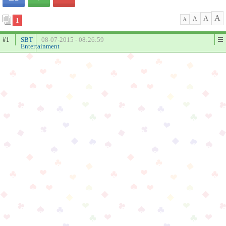
A
A
A
1
A
#1
SBT
08-07-2015 - 08:26:59
Entertainment