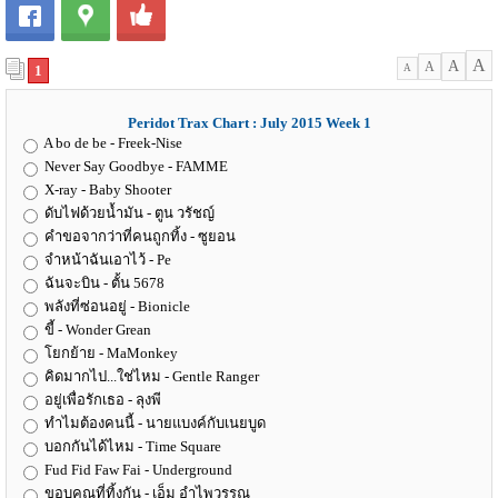
A
A
A
1
A
Peridot Trax Chart : July 2015 Week 1
A bo de be - Freek-Nise
Never Say Goodbye - FAMME
X-ray - Baby Shooter
ดับไฟด้วยน้ำมัน - ตูน วรัชญ์
คำขอจากว่าที่คนถูกทิ้ง - ซูยอน
จำหน้าฉันเอาไว้ - Pe
ฉันจะบิน - ตั้น 5678
พลังที่ซ่อนอยู่ - Bionicle
ขี้ - Wonder Grean
โยกย้าย - MaMonkey
คิดมากไป...ใช่ไหม - Gentle Ranger
อยู่เพื่อรักเธอ - ลุงพี
ทำไมต้องคนนี้ - นายแบงค์กับเนยบูด
บอกกันได้ไหม - Time Square
Fud Fid Faw Fai - Underground
ขอบคุณที่ทิ้งกัน - เอ็ม อำไพวรรณ