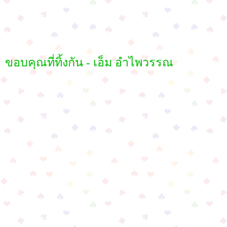
ขอบคุณที่ทิ้งกัน - เอ็ม อำไพวรรณ