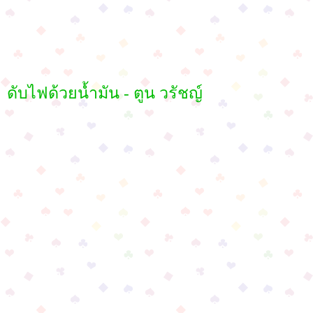
ดับไฟด้วยน้ำมัน - ตูน วรัชญ์