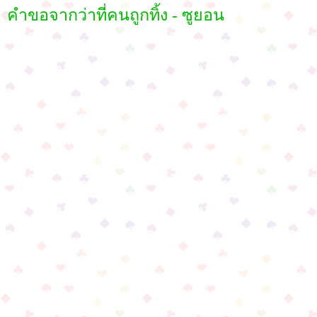
คำขอจากว่าที่คนถูกทิ้ง - ซูยอน