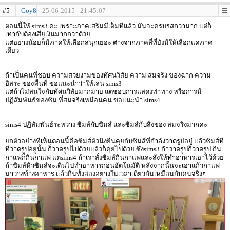
#5
Goy8
25-06-2015 - 21:45:07
ตอนนี้ให้ sims3 ค่ะ เพราะภาคเสริมมีเต็มที่แล้ว มันจะครบรสกว่ามาก แต่ก็
เท่ากับต้องเสียเงินมากกว่าด้วย
แต่อย่างน้อยก็มีภาคให้เลือกสนุกเยอะ ต่างจากภาคสี่ที่ยังมีให้เลือกแค่ภาค
เดียว
ถ้าเป็นคนที่ชอบ ความสวยงามของทัศนวิสัย ความ สมจริง ของฉาก ความ
อิสระ ของพื้นที่ ขอแนะนำว่าให้เล่น sims3
แต่ถ้าไม่สนใจกับทัศนวิสัยมากมาย แต่ชอบการแสดงท่าทาง หรือการมี
ปฏิสัมพันธ์ของซิม ที่สมจริงเหมือนคน ขอแนะนำ sims4
sims4 ปฏิสัมพันธ์ระหว่าง ซิมส์กับซิมส์ และซิมส์กับสิ่งของ สมจริงมากค่ะ
ยกตัวอย่างที่เห็นตอนนี้คือซิมส์ตัวนึงยืนคุยกับซิมส์ที่กำลังวาดรูปอยู่ แล้วซิมส์ที่
ที่วาดรูปอยู่นั้น ก็วาดรูปไปด้วยแล้วก็คุยไปด้วย ซึ่งsims3 ถ้าวาดรูปก็วาดรูป กิน
กาแฟก็กินกาแฟ แต่sims4 ถ้าเราสั่งซิมส์กินกาแฟและสั่งให้ทำอาหารเอาไว้ด้วย
ถ้าซิมส์หิวซิมส์จะเดินไปทำอาหารก่อนอัตโนมัติ หลังจากนั้นจะเอาแก้วกาแฟ
มาวางข้างอาหาร แล้วกินทั้งสองอย่างในเวลาเดียวกันเหมือนกับคนจริงๆ