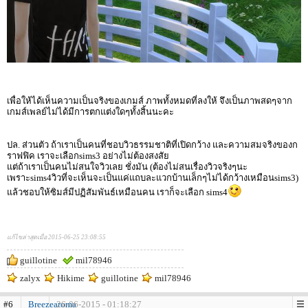
เพื่อให้ได้เห็นความเป็นจริงของเกมส์ ภาพทั้งหมดที่ลงให้ จึงเป็นภาพสดๆจาก
เกมส์เพลย์ไม่ได้มีการตกแต่งใดๆทั้งสิ้นนะคะ
ปล. ส่วนตัว ถ้าเราเป็นคนที่ชอบวิวธรรมชาติที่เปิดกว้าง และความสมจริงของก
ราฟฟิค เราจะเลือกsims3 อย่างไม่ต้องสงสัย
แต่ถ้าเราเป็นคนไม่สนใจวิวเลย ชั่งมัน (ต้องไม่สนเรื่องวิวจริงๆนะ
เพราะsims4วิวที่จะเห็นจะเป็นแค่แถบละแวกบ้านเล็กๆไม่ได้กว้างเหมือนsims3)
แล้วชอบให้ซิมส์มีปฏิสัมพันธ์เหมือนคน เราก็จะเลือก sims4
แก้ไขล่าสุดเมื่อ 2015-06-25 23:08:55
guillotine
mil78946
zalyx
Hikime
guillotine
mil78946
#6
Breezearoma
26-06-2015 - 01:18:27