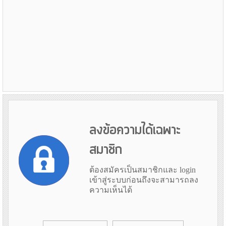
ลงข้อความได้เฉพาะ
สมาชิก
ต้องสมัครเป็นสมาชิกและ login
เข้าสู่ระบบก่อนถึงจะสามารถลง
ความเห็นได้