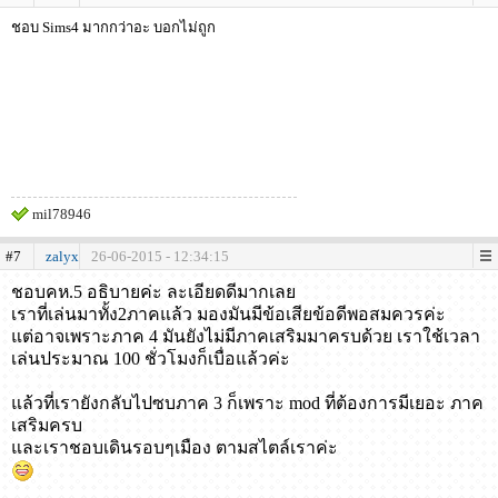
ชอบ Sims4 มากกว่าอะ บอกไม่ถูก
mil78946
#7
zalyx
26-06-2015 - 12:34:15
ชอบคห.5 อธิบายค่ะ ละเอียดดีมากเลย
เราที่เล่นมาทั้ง2ภาคแล้ว มองมันมีข้อเสียข้อดีพอสมควรค่ะ
แต่อาจเพราะภาค 4 มันยังไม่มีภาคเสริมมาครบด้วย เราใช้เวลา
เล่นประมาณ 100 ชั่วโมงก็เบื่อแล้วค่ะ
แล้วที่เรายังกลับไปซบภาค 3 ก็เพราะ mod ที่ต้องการมีเยอะ ภาค
เสริมครบ
และเราชอบเดินรอบๆเมือง ตามสไตล์เราค่ะ