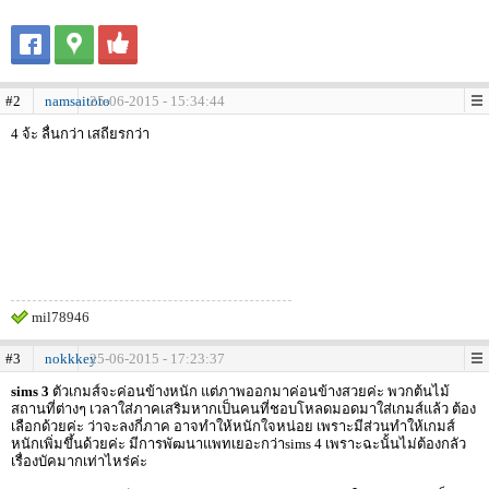
#2
namsaitoto
25-06-2015 - 15:34:44
4 จ้ะ ลื่นกว่า เสถียรกว่า
mil78946
#3
nokkkey
25-06-2015 - 17:23:37
sims 3
ตัวเกมส์จะค่อนข้างหนัก แต่ภาพออกมาค่อนข้างสวยค่ะ พวกต้นไม้
สถานที่ต่างๆ เวลาใส่ภาคเสริมหากเป็นคนที่ชอบโหลดมอดมาใส่เกมส์แล้ว ต้อง
เลือกด้วยค่ะ ว่าจะลงกี่ภาค อาจทำให้หนักใจหน่อย เพราะมีส่วนทำให้เกมส์
หนักเพิ่มขึ้นด้วยค่ะ มีการพัฒนาแพทเยอะกว่าsims 4 เพราะฉะนั้นไม่ต้องกลัว
เรื่องบัคมากเท่าไหร่ค่ะ