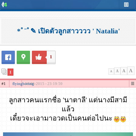
*ﾟ¨ﾟ✎ เปิดตัวลูกสาวววว ' Natalia'
1
A
A
A
1
A
#1
flyingboeing
03-06-2015 - 23:19:59
ลูกสาวคนแรกชื่อ 'นาตาลี' แต่นางมีสามี
แล้ว
เดี๋ยวจะเอามาอวดเป็นคนต่อไปนะ