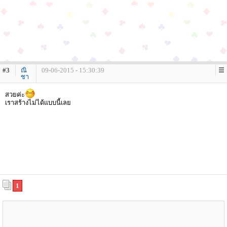
#3
ณิ
09-06-2015 - 15:30:39
ชา
สวยค่ะ
เราสร้างไม่ได้แบบนี้เลย
1