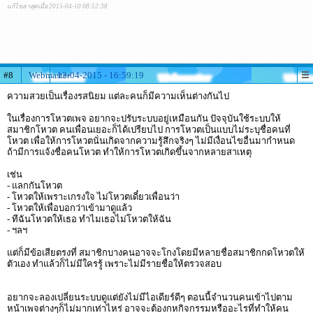
แก้ไขล่าสุดเมื่อ 2015-04-10 08:52:38
#8
Webmaster
13-04-2015 - 16:59:19
ความสวยเป็นเรื่องรสนิยม แต่ละคนก็มีความเห็นต่างกันไป
ในเรื่องการโหวตเพจ อยากจะปรับระบบอยู่เหมือนกัน ปัจจุบันใช้ระบบให้
สมาชิกโหวต คนเพื่อนเยอะก็ได้เปรียบไป การโหวตเป็นแบบไม่ระบุชื่อคนที่
โหวต เพื่อให้การโหวตนั่นเกิดจากความรู้สึกจริงๆ ไม่มีเงื่อนไขอื่นมากำหนด
ถ้ามีการแจ้งชื่อคนโหวต ทำให้การโหวตเกิดขึ้นจากหลายสาเหตุ
เช่น
- แลกกันโหวต
- โหวตให้เพราะเกรงใจ ไม่โหวตเดี๋ยวเพื่อนว่า
- โหวตให้เพื่อบอกว่าเข้ามาดูแล้ว
- ทีฉันโหวตให้เธอ ทำไมเธอไม่โหวตให้ฉัน
- ฯลฯ
แต่ก็มีข้อเสียตรงที่ สมาชิกบางคนอาจจะโกงโดยมีหลายชื่อสมาชิกกดโหวตให้
ตัวเอง ทำแล้วก็ไม่มีใครรู้ เพราะไม่มีรายชื่อให้ตรวจสอบ
อยากจะลองเปลี่ยนระบบดูแต่ยังไม่มีไอเดียร์ดีๆ ตอนนี้จำนวนคนเข้าไปตาม
หน้าเพจต่างๆก็ไม่มากเท่าไหร่ อาจจะต้องกหกิจกรรมหรืออะไรที่ทำให้คน