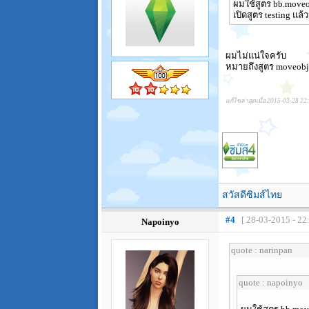
ผมใช้สูตร bb.moveob
เปิดสูตร testing แล
ผมไม่แน่ใจครับ
หมายถึงสูตร moveobj
แก้ไขล่าสุดเมื่อ 2015-03-28 22
สวัสดีซิมส์ไทย
#4
[ 28-03-2015 - 22
Napoinyo
quote : narinpan
quote : napoinyo