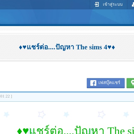
เข้าสู่ระบบ
♦♥แชร์ต่อ....ปัญหา The sims 4♥♦
เฟสบุ๊คแชร์
:01:22 ]
♦♥แชร์ต่อ....ปัญหา The s