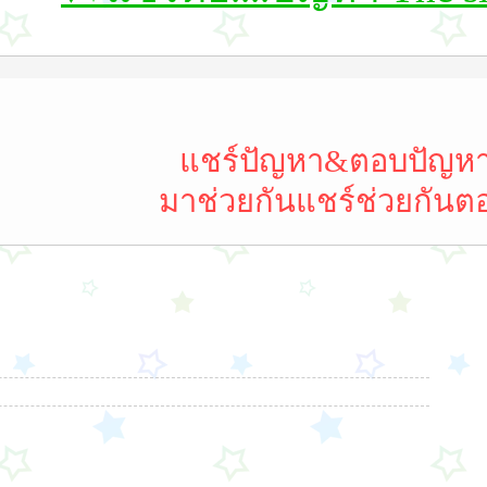
แชร์ปัญหา&ตอบปัญห
มาช่วยกันแชร์ช่วยกันต