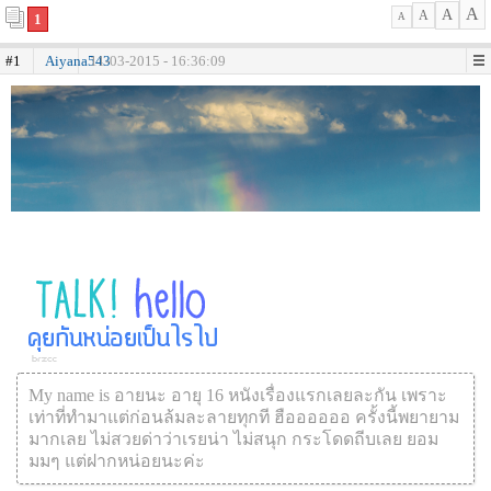
A
A
A
1
A
#1
Aiyana543
11-03-2015 - 16:36:09
My name is อายนะ อายุ 16 หนังเรื่องแรกเลยละกัน เพราะ
เท่าที่ทำมาแต่ก่อนล้มละลายทุกที ฮืออออออ ครั้งนี้พยายาม
มากเลย ไม่สวยด่าว่าเรยน่า ไม่สนุก กระโดดถีบเลย ยอม
มมๆ แต่ฝากหน่อยนะค่ะ