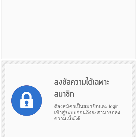
ลงข้อความได้เฉพาะ
สมาชิก
ต้องสมัครเป็นสมาชิกและ login
เข้าสู่ระบบก่อนถึงจะสามารถลง
ความเห็นได้