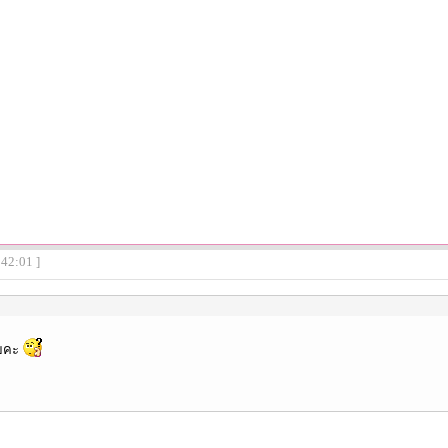
:42:01 ]
๊ยคะ