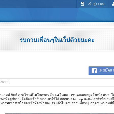
เข้าสู่ระบบ
รบกวนเพื่อนๆในเว็ปด้วยนะคะ
เฟสบุ๊คแช
:28:13 ]
นเกมส์ ซิมส์ ภาคไหนที่ไม่ใช่ภาคหลัก 1-4 ไหมคะ เราเคยเล่นอยู่ครั้งหนึ่ง มันจะใ
างๆที่อยู่ชั้นบน คือต้องเข้ากับพวกเขาให้ได้ ออกแนว hiphop น่ะค่ะ เราจำชื่อเกมส
าหางานทำ หาซื้อของเข้าห้องพักของเรา แล้วไปตามสถานที่ต่างๆ เราตามหาเกมส์นี้อย