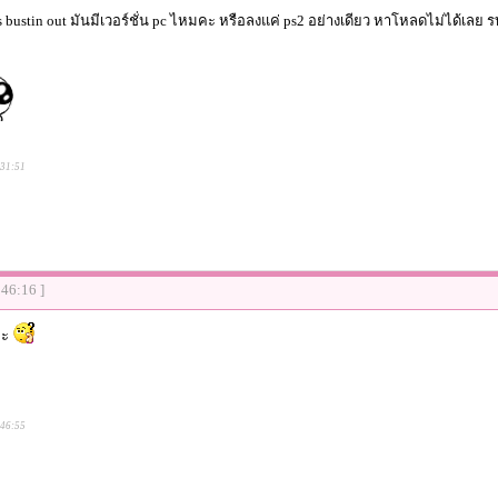
ms bustin out มันมีเวอร์ชั่น pc ไหมคะ หรือลงแค่ ps2 อย่างเดียว หาโหลดไม่ได้เล
:31:51
:46:16 ]
คะ
:46:55