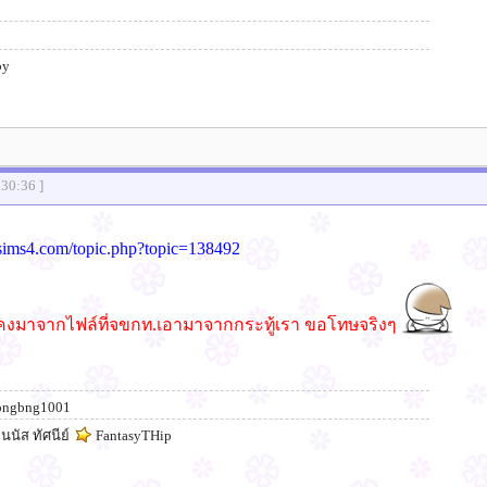
by
:30:36 ]
esims4.com/topic.php?topic=138492
าคงมาจากไฟล์ที่จขกท.เอามาจากกระทู้เรา ขอโทษจริงๆ
ngbng1001
นัส ทัศนีย์
FantasyTHip