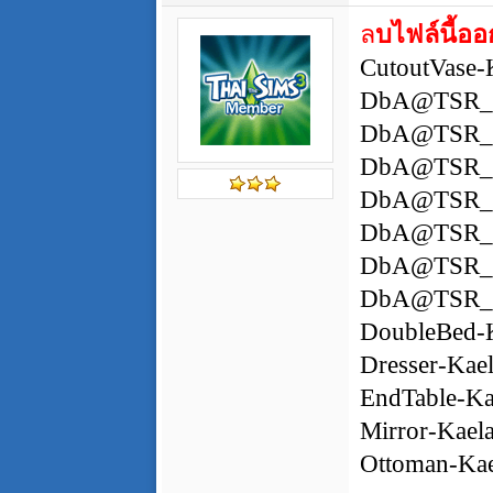
ล
บไฟล์นี้อ
CutoutVase
DbA@TSR_
DbA@TSR_
DbA@TSR_V
DbA@TSR_
DbA@TSR_V
DbA@TSR_V
DbA@TSR_
DoubleBed-
Dresser-Ka
EndTable-K
Mirror-Kae
Ottoman-Ka