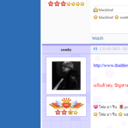
blackleaf
blackleaf
zom
WithJS
#3
[ 31-01-2015 - 02
zomby
http://www.thaith
แก้แล้วค่ะ ปัญห
โฟม มา รีน
po
โฟม มา รีน
แอน