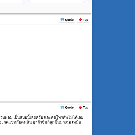
อ้วนผอม เป็นแบบนี้เลยครับ และคุยโทรศัพไม่ได้เลย
จะกดแชทกับคนนั้น ยุๆตัวซิมก็ลุกขึ้นมาเฉย เหมือ