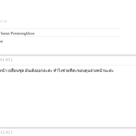
:27:26
Saran Penmongkhon
on
:01:05 ]
้า เปลี่ยนชุด มันเด้งออกอ่ะค่ะ ทำไงช่วยทีค่ะขอบคุนล่วงหน้านะค่ะ
:12:42 ]