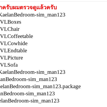
อกครับผมตรวจดูแล้วครับ
-KaelanBedroom-sim_man123
VLBoxes
VLChair
LCoffeetable
VLCowhide
LEndtable
LPicture
VLSofa
KaelanBedroom-sim_man123
elanBedroom-sim_man123
aelanBedroom-sim_man123.package
lanBedroom-sim_man123
elanBedroom-sim_man123