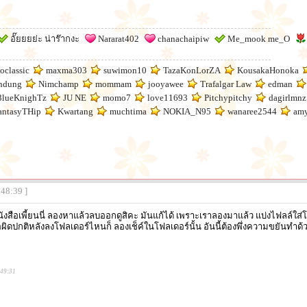
อั๊ยยยย่ะ น่าร๊ากงะ
Nararat402
chanachaipiw
Me_mook me_O
oclassic
maxma303
suwimon10
TazaKonLorZA
KousakaHonoka
ndung
Nimchamp
mommam
jooyawee
Trafalgar Law
edman
3lueKnighTz
JU NE
momo7
love11693
Pitchypitchy
dagirlmnz
antasyTHip
Kwartang
muchtima
NOKIA_N95
wanaree2544
am
:48:39 ]
หนังสือเพี้ยนนี่ ลองหาแล้วลบออกดูสิคะ มันแก้ได้ เพราะเราลองมาแล้ว แบ่งไฟลล์
ผิดปกติหลังลงโฟลเดอร์ไหนก็ ลองเช็ค์ในโฟลเดอร์นั้น อันนี้ต้องพึ่งความขยันทำด
:49:31