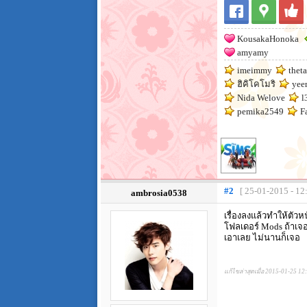
KousakaHonoka
amyamy
imeimmy
theta
ฮิคิโคโมริ
yee
Nida Welove
l
pemika2549
F
#2
[ 25-01-2015 - 12
ambrosia0538
เรื่องลงแล้วทำให้ตัว
โฟลเดอร์ Mods ถ้าเจอ
เอาเลย ไม่นานก็เจอ
แก้ไขล่าสุดเมื่อ 2015-01-25 12