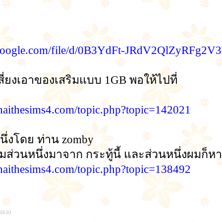
e.google.com/file/d/0B3YdFt-JRdV2QlZyRFg2V
สี่ยงเอาของเสริมแบบ 1GB พอให้ไปที่
thaithesims4.com/topic.php?topic=142021
หนึ่งโดย ท่าน zomby
มส่วนหนึ่งมาจาก กระทู้นี้ และส่วนหนึ่งผมก็ห
thaithesims4.com/topic.php?topic=138492
:50:03