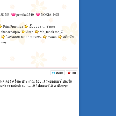
JU NE
pemika2549
NOKIA_N95
Prim Pruettiya
อั๊ยยยย่ะ น่าร๊ากงะ
chanachaipiw
Jisan
Me_mook me_O
ไอร่พลอย พลอย จอมซน
morun
อภิสมัย
yamy
ใส่โฟลเดอร์ ครั้งละประมาณ ร้อยแล้วทยอยเอาไปลงใน
้วยค่ะ เราแบ่งประมาณ 10 โฟลเดอร์ได้ หาทีละชุด