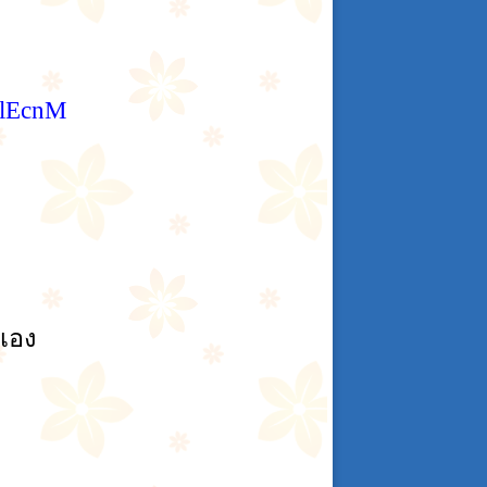
3lEcnM
าเอง