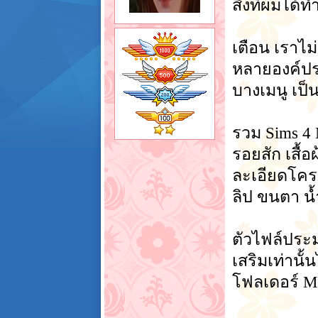
สิ่งที่ผมได
เตือน เราไม
หลายองค์ประ
บางเมนู เป็
รวม Sims 4 
รอยสัก เสื้
ละเอียดโครง
ลิป ขนตา น้
ตัวไฟล์ประ
เสริมเท่านั
โฟลเดอร์ 