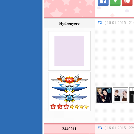
#2
[ 16-01-2015 - 21
Hydrenyere
#3
[ 16-01-2015 - 22
2440011