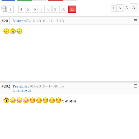
A
A
A
1
...
4
5
6
7
8
9
10
11
A
#201
NiiinnnG
06-10-2016 - 21:13:18
#202
Peeracha
02-03-2019 - 14:40:35
Chanarwut
ขอบคุณ