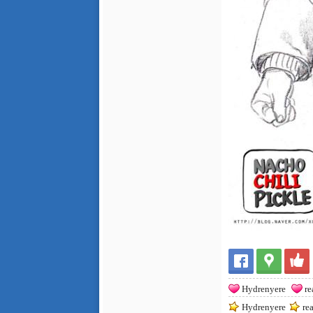
Hydrenyere
re
Hydrenyere
re