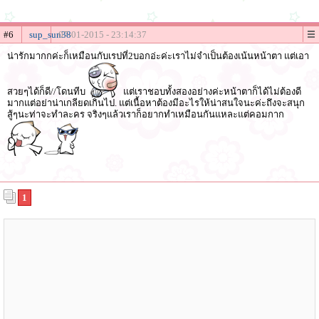
#6
sup_sun38
07-01-2015 - 23:14:37
น่ารักมากกค่ะก็เหมือนกับเรปที่2บอกอ่ะค่ะเราไม่จำเป็นต้องเน้นหน้าตา แต่เอา
สวยๆได้ก็ดี//โดนทีบ
แต่เราชอบทั้งสองอย่างค่ะหน้าตาก็ได้ไม่ต้องดี
มากแต่อย่าน่าเกลียดเกินไป. แต่เนื้อหาต้องมีอะไรให้น่าสนใจนะค่ะถึงจะสนุก
สู้ๆนะท่าจะทำละคร จริงๆแล้วเราก็อยากทำเหมือนกันแหละแต่คอมกาก
1